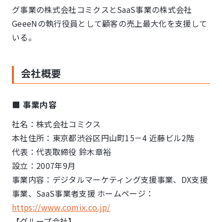
グ事業の株式会社コミクスとSaaS事業の株式会社
GeeeNの執行役員として顧客の売上最大化を支援して
いる。
会社概要
■ 事業内容
社名：株式会社コミクス
本社住所：東京都渋⾕区円⼭町15－4 近藤ビル2階
代表：代表取締役 鈴⽊章裕
設⽴：2007年9⽉
事業内容：デジタルマーケティング⽀援事業、DX⽀援
事業、SaaS事業者⽀援 ホームページ：
https://www.comix.co.jp/
【グループ会社】