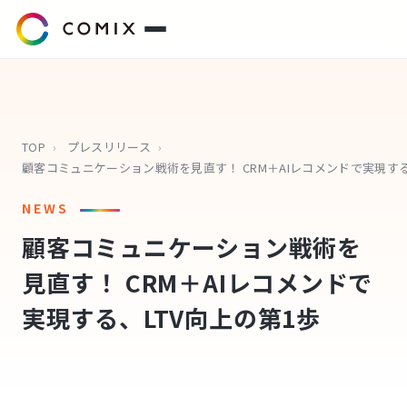
サービス
プレスリリース
TOP
›
プレスリリース
›
会社概要
NEWS
顧客コミュニケーション戦術を
代表挨拶
見直す！ CRM＋AIレコメンドで
役員紹介
実現する、LTV向上の第1歩
企業理念
コミクスアカデミー