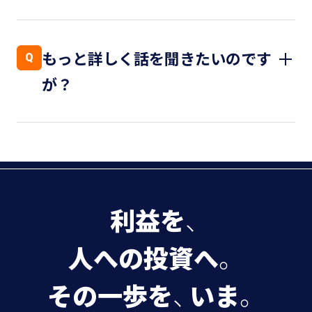
無料診断アンケート回答から、御社専用カリ
A
キュラム提案・見積取得までは最短3営業
もっと詳しく話を聞きたいのです
Q
日。
が？
承諾後は即日受講開始が可能です。
30分のオンライン相談を承っております。
A
サービス概要・活用イメージをご説明します
ので、お気軽にご予約ください。
利益を
、
人への投資へ
。
その一歩を
、
いま
。