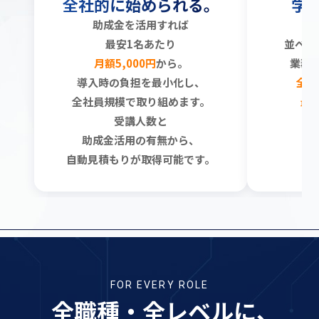
全社的に始められる。
学
助成金を活用すれば
既
最安1名あたり
並べる
月額5,000円
から。
業務
導入時の負担を最小化し、
全1
全社員規模で取り組めます。
最
受講人数と
受
助成金活用の有無から、
自動見積もりが取得可能です。
FOR EVERY ROLE
全職種・全レベルに
、