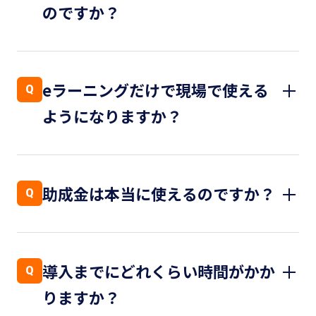
のですか？
業務アンケートで御社の業種・部署構成・現
A
在の課題を伺い、生産性インパクトの大きい
eラーニングだけで現場で使える
Q
講座を優先順位付きで提案します。
ようになりますか？
「全1,100講座を渡して終わり」ではありま
せん。
「学んで終わらせない」ために、AI専門家に
A
よるハンズオンレクチャーを標準提供してい
助成金は本当に使えるのですか？
Q
ます。
実際の業務シーンに沿って、講師が伴走しな
人材開発支援助成金など、対象となる可能性
A
がら実装支援します。
のある助成金の活用可否を診断し、
導入までにどれくらい時間がかか
Q
申請サポートまで対応します。診断結果は無
りますか？
料見積に含まれます。