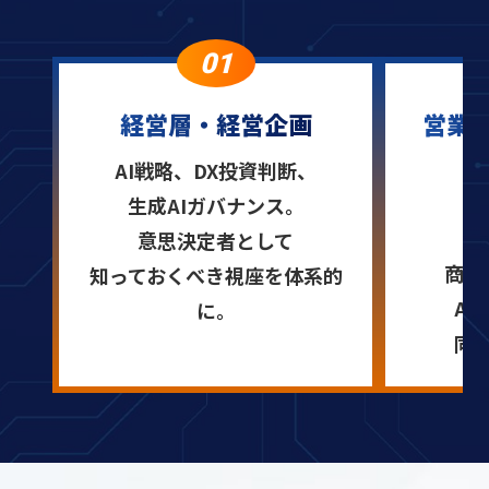
01
経営層・経営企画
営業
AI戦略、DX投資判断、
生成AIガバナンス。
意思決定者として
商談
知っておくべき視座を体系的
A
に。
同