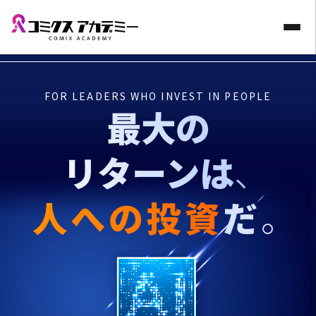
FOR LEADERS WHO INVEST IN PEOPLE
最大の
リターンは
、
人への投資
だ
。