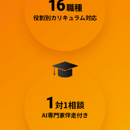
16
職種
役割別カリキュラム対応
1
対1相談
AI専門家伴走付き