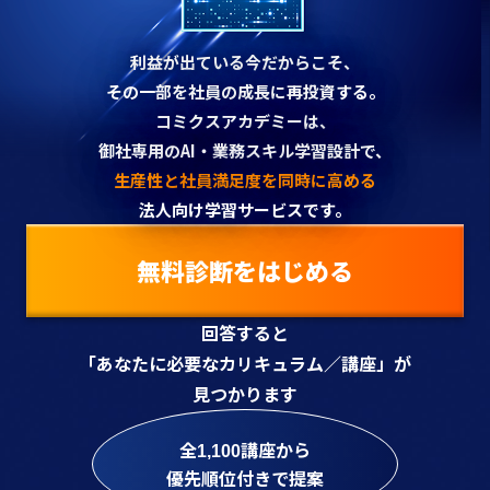
利益が出ている今だからこそ、
その一部を社員の成長に再投資する。
コミクスアカデミーは、
御社専用のAI・業務スキル学習設計で、
生産性と社員満足度を同時に高める
法人向け学習サービスです。
無料診断をはじめる
回答すると
「あなたに必要なカリキュラム／講座」が
見つかります
全
講座から
1,100
優先順位付きで提案