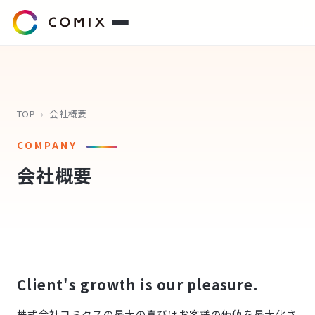
サービス
プレスリリース
TOP
›
会社概要
COMPANY
会社概要
会社概要
代表挨拶
役員紹介
企業理念
Client's growth is our pleasure.
コミクスアカデミー
株式会社コミクスの最大の喜びはお客様の価値を最大化さ