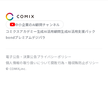
LINE登録
お問い合わせ
中小企業のAI顧問チャンネル
コミクスアカデミー
生成AI活用顧問
生成AI活用支援パック
bondプレミアム
デジパラ
電子公告・決算公告
プライバシーポリシー
個人情報の取り扱いについて
腐敗行為・贈収賄防止ポリシー
© COMIX,inc.