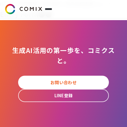
HOME
>
採用情報
>
新卒採用
> 新卒採用応募フォーム
Entry Form
●
●
サービス
プレスリリース
生成AI活用の第一歩を、コミクス
と。
会社概要
代表挨拶
お問い合わせ
役員紹介
LINE登録
企業理念
コミクスアカデミー