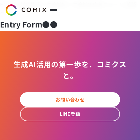
HOME
>
採用情報
>
中途採用
> 中途採用応募フォーム_確認
ページ
Entry Form
●
●
サービス
プレスリリース
生成AI活用の第一歩を、コミクス
会社概要
と。
代表挨拶
お問い合わせ
役員紹介
LINE登録
企業理念
コミクスアカデミー