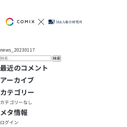
news_20230117
投
検
稿
索:
最近のコメント
ナ
アーカイブ
ビ
カテゴリー
ゲ
カテゴリーなし
メタ情報
ー
ログイン
シ