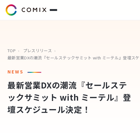
サービス
プレスリリース
TOP
›
プレスリリース
›
最新営業
会社概要
NEWS
最新営業DXの潮流『セールステ
代表挨拶
ックサミット with ミーテル』登
役員紹介
壇スケジュール決定！
企業理念
コミクスアカデミー