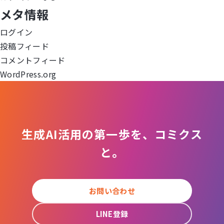
ー
メタ情報
シ
ログイン
ョ
投稿フィード
コメントフィード
ン
WordPress.org
生成AI活用の第一歩を、コミクス
と。
お問い合わせ
LINE登録