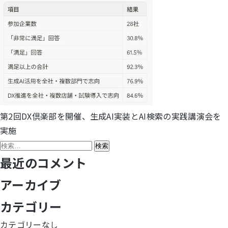
第2回DX倶楽部を開催、生成AI実装とAI検索の実践講演会を
投
実施
稿
検
索:
最近のコメント
ナ
アーカイブ
ビ
カテゴリー
ゲ
カテゴリーなし