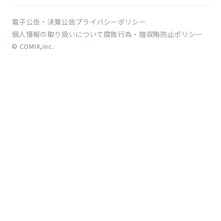
電子公告・決算公告
プライバシーポリシー
個人情報の取り扱いについて
腐敗行為・贈収賄防止ポリシー
© COMIX,inc.