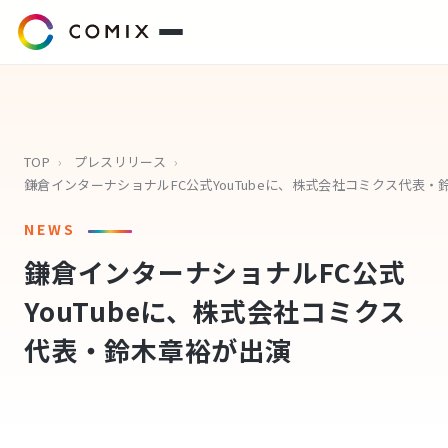
サービス
プレスリリース
TOP
›
プレスリリース
›
会社概要
NEWS
鎌倉インターナショナルFC公式
代表挨拶
YouTubeに、株式会社コミクス
役員紹介
代表・鈴木章裕が出演
企業理念
コミクスアカデミー