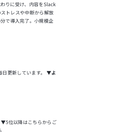
りに受け、内容をSlack
応のストレスや中断から解放
5分で導入完了。小規模企
も毎日更新しています。
▼よ
▼5位以降はこちらからご
ら