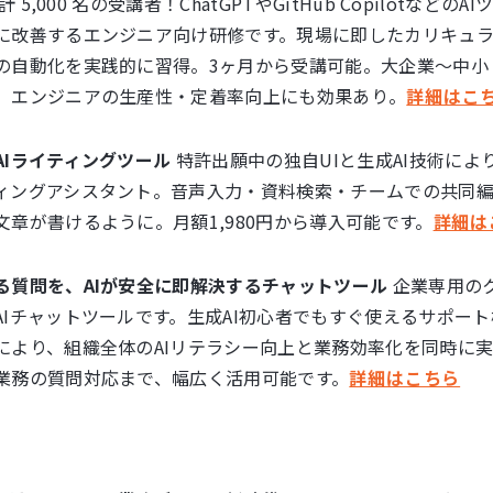
累計 5,000 名の受講者！ChatGPTやGitHub Copilotな
に改善するエンジニア向け研修です。現場に即したカリキュ
の自動化を実践的に習得。3ヶ月から受講可能。大企業〜中小
、エンジニアの生産性・定着率向上にも効果あり。
詳細はこ
AIライティングツール
特許出願中の独自UIと生成AI技術によ
ィングアシスタント。音声入力・資料検索・チームでの共同
文章が書けるように。月額1,980円から導入可能です。
詳細は
る質問を、AIが安全に即解決するチャットツール
企業専用の
AIチャットツールです。生成AI初心者でもすぐ使えるサポー
により、組織全体のAIリテラシー向上と業務効率化を同時に実
業務の質問対応まで、幅広く活用可能です。
詳細はこちら