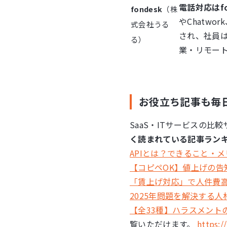
電話対応はf
fondesk
（株
やChatw
式会社うる
され、社員
る）
業・リモー
お役立ち記事も毎
SaaS・ITサービスの
く読まれている記事ランキン
APIとは？できること・
【コピペOK】値上げの告
「賃上げ対応」で人件費
2025年問題を解決する
【全33種】ハラスメント
覧いただけます。
https:/