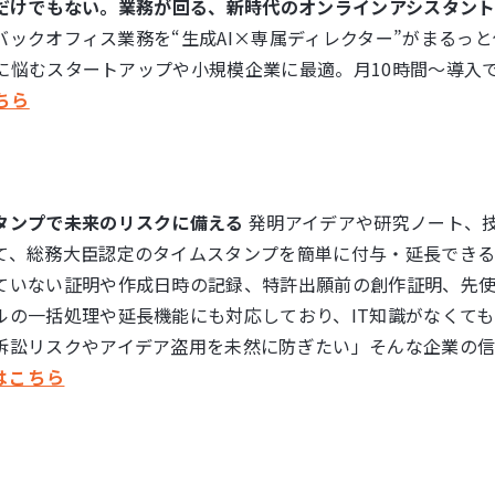
人だけでもない。業務が回る、新時代のオンラインアシスタン
バックオフィス業務を“生成AI×専属ディレクター”がまるっと
に悩むスタートアップや小規模企業に最適。月10時間〜導入
ちら
タンプで未来のリスクに備える
発明アイデアや研究ノート、
て、総務大臣認定のタイムスタンプを簡単に付与・延長できる
ていない証明や作成日時の記録、特許出願前の創作証明、先
ルの一括処理や延長機能にも対応しており、IT知識がなくて
訴訟リスクやアイデア盗用を未然に防ぎたい」そんな企業の
はこちら