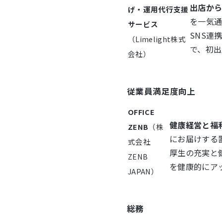
出店か
げ・運用代行支援
を一気
サービス
SNS連
（Limelight株式
で、初出
会社）
従業員満足度向上
OFFICE
健康経営と福
ZENB
（株
にお届けする
式会社
厚生の充実と
ZENB
を健康的にア
JAPAN）
総務