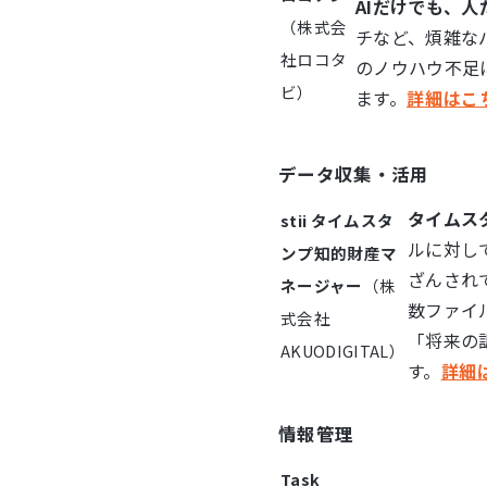
AIだけでも、
（株式会
チなど、煩雑な
社ロコタ
のノウハウ不足
ビ）
ます。
詳細はこ
データ収集・活用
タイムス
stii タイムスタ
ルに対し
ンプ知的財産マ
ざんされ
ネージャー
（株
数ファイ
式会社
「将来の
AKUODIGITAL）
す。
詳細
情報管理
Task