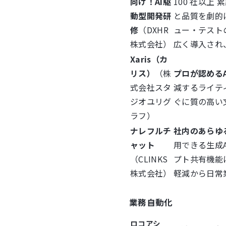
向け！AI駆
100 社以上 
動型開発研
と品質を劇的
修
（DXHR
ュー・テスト
株式会社）
広く導入され
Xaris（カ
リス）
（株
プロが認める
式会社スタ
減するライテ
ジオユリグ
ぐに質の高い
ラフ）
ナレフルチ
社内のあらゆ
ャット
用できる生成
（CLINKS
プト共有機能
株式会社）
軽減から日常
業務自動化
ロコアシ