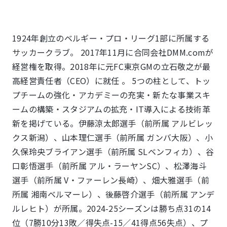
1924年創立のベルギー・プロ・リーグ1部に所属する
サッカークラブ。 2017年11月に合同会社DMM.comが
経営権を取得。2018年に元FC東京GMの立石敬之が最
高経営責任者（CEO）に就任 。 5つの柱として、トッ
プチームの強化・アカデミーの充実・新たな事業スキ
ームの構築・スタジアムの拡充・IT導入による技術革
新を掲げている。伊藤涼太郎選手（前所属 アルビレッ
クス新潟）、山本理仁選手（前所属 ガンバ大阪）、小
久保玲央ブライアン選手（前所属 SLベンフィカ）、谷
口彰悟選手（前所属 アル・ラーヤンSC）、松澤海斗
選手（前所属 V・ファーレン長崎）、畑大雅選手（前
所属 湘南ベルマーレ）、後藤啓介選手（前所属 アンデ
ルレヒト）が所属。2024-25シーズンは勝ち点31の14
位（7勝10分13敗／得失点-15／41得点56失点）、プ