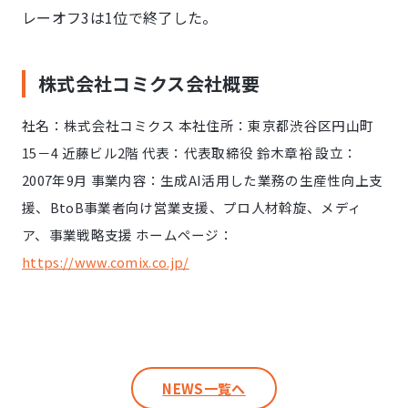
レーオフ3は1位で終了した。
株式会社コミクス会社概要
社名：株式会社コミクス 本社住所：東京都渋⾕区円⼭町
15－4 近藤ビル2階 代表：代表取締役 鈴⽊章裕 設⽴：
2007年9⽉ 事業内容：生成AI活用した業務の生産性向上支
援、BtoB事業者向け営業支援、プロ人材斡旋、メディ
ア、事業戦略支援 ホームページ：
https://www.comix.co.jp/
NEWS一覧へ