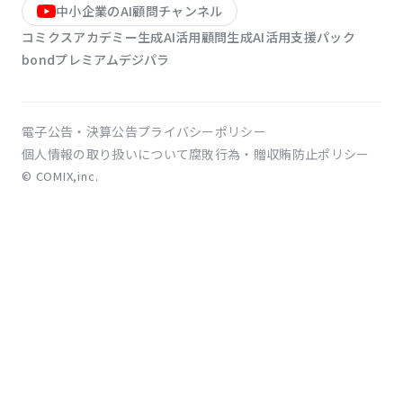
中小企業のAI顧問チャンネル
コミクスアカデミー
生成AI活用顧問
生成AI活用支援パック
bondプレミアム
デジパラ
電子公告・決算公告
プライバシーポリシー
個人情報の取り扱いについて
腐敗行為・贈収賄防止ポリシー
© COMIX,inc.