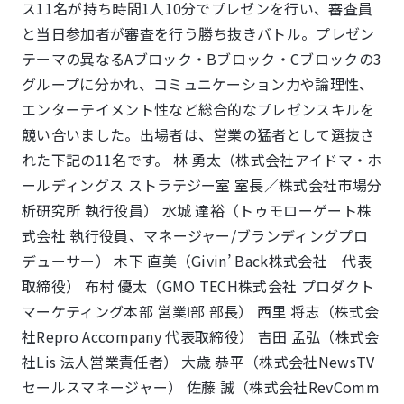
ス11名が持ち時間1人10分でプレゼンを行い、審査員
と当日参加者が審査を行う勝ち抜きバトル。プレゼン
テーマの異なるAブロック・Bブロック・Cブロックの3
グループに分かれ、コミュニケーション力や論理性、
エンターテイメント性など総合的なプレゼンスキルを
競い合いました。出場者は、営業の猛者として選抜さ
れた下記の11名です。 林 勇太（株式会社アイドマ・ホ
ールディングス ストラテジー室 室長／株式会社市場分
析研究所 執行役員） 水城 達裕（トゥモローゲート株
式会社 執行役員、マネージャー/ブランディングプロ
デューサー） 木下 直美（Givin’ Back株式会社 代表
取締役） 布村 優太（GMO TECH株式会社 プロダクト
マーケティング本部 営業Ⅰ部 部長） 西里 将志（株式会
社Repro Accompany 代表取締役） 吉田 孟弘（株式会
社Lis 法人営業責任者） 大歳 恭平（株式会社NewsTV
セールスマネージャー） 佐藤 誠（株式会社RevComm