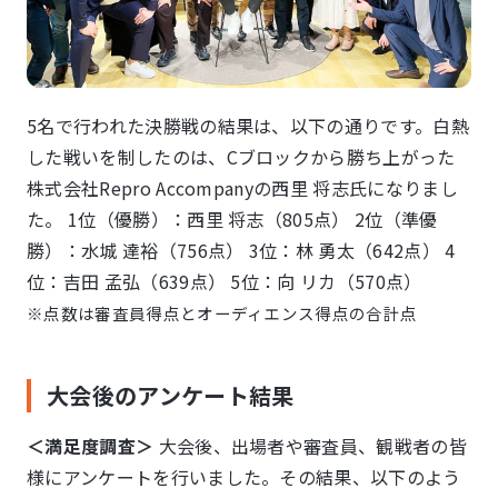
5名で行われた決勝戦の結果は、以下の通りです。白熱
した戦いを制したのは、Cブロックから勝ち上がった
株式会社Repro Accompanyの西里 将志氏になりまし
た。 1位（優勝）：西里 将志（805点） 2位（準優
勝）：水城 達裕（756点） 3位：林 勇太（642点） 4
位：吉田 孟弘（639点） 5位：向 リカ（570点）
※点数は審査員得点とオーディエンス得点の合計点
大会後のアンケート結果
＜満足度調査＞
大会後、出場者や審査員、観戦者の皆
様にアンケートを行いました。その結果、以下のよう