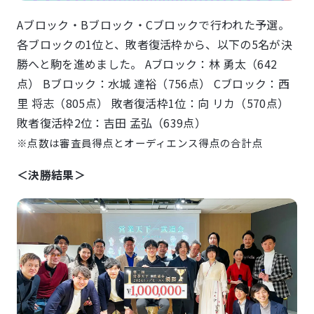
Aブロック・Bブロック・Cブロックで行われた予選。
各ブロックの1位と、敗者復活枠から、以下の5名が決
勝へと駒を進めました。 Aブロック：林 勇太（642
点） Bブロック：水城 達裕（756点） Cブロック：西
里 将志（805点） 敗者復活枠1位：向 リカ（570点）
敗者復活枠2位：吉田 孟弘（639点）
※点数は審査員得点とオーディエンス得点の合計点
＜決勝結果＞