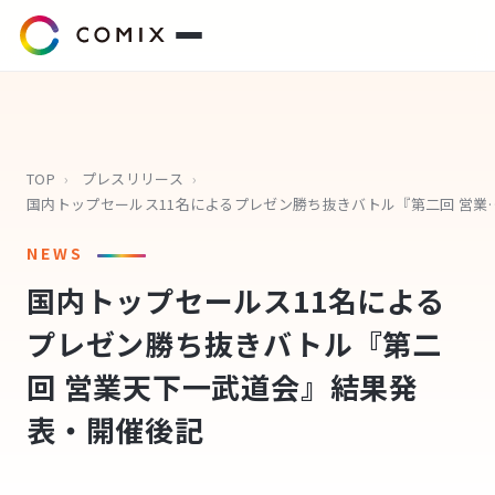
サービス
プレスリリース
TOP
›
プレスリリース
›
国内トップセールス11名によるプレゼン勝ち抜きバ
会社概要
NEWS
国内トップセールス11名による
代表挨拶
プレゼン勝ち抜きバトル『第二
役員紹介
回 営業天下一武道会』結果発
企業理念
表・開催後記
コミクスアカデミー