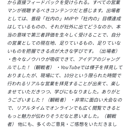
から直接フィードバックを受けられる。すべての営業
マンが視聴するべきコンテンツだと感じます。出場者
としては、普段「社内の」MVPや「社内の」目標達成
はしているものの、それが社外に出てどうなのか、本
当の意味で第三者評価を生々しく受けることで、自分
の営業としての現在地、足りているもの、足りていな
いものを把握できる点が大きな学びです。（出場者）
・色々なノウハウが吸収できて、アイデアのジャング
ルでした！（観戦者）
・YouTubeでは様子を拝見して
おりましたが、現場にて、10分という限られた時間で
行われるリアルな営業を拝見することが出来て、楽し
ませていただきつつ、学びにもなりました。ありがと
うございました！（観戦者）
・非常に面白い大会なの
で、リアルタイムでオンラインでも広く閲覧できると
もっと魅力が伝わりそうだなと思いました。（観戦
者）
他にも、多くのご意見・ご感想をいただきまし