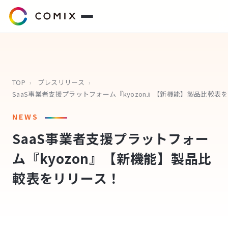
サービス
プレスリリース
TOP
›
プレスリリース
›
S
会社概要
NEWS
SaaS事業者支援プラットフォー
代表挨拶
ム『kyozon』【新機能】製品比
役員紹介
較表をリリース！
企業理念
コミクスアカデミー