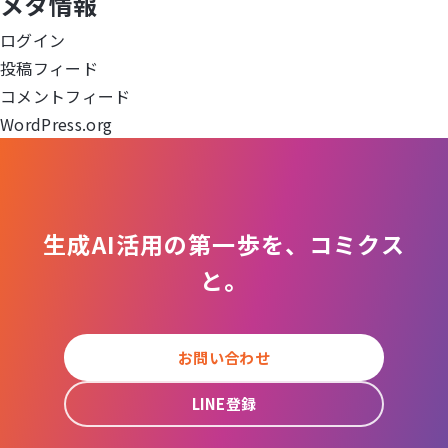
メタ情報
ー
ログイン
シ
投稿フィード
ョ
コメントフィード
WordPress.org
ン
生成AI活用の第一歩を、コミクス
と。
お問い合わせ
LINE登録