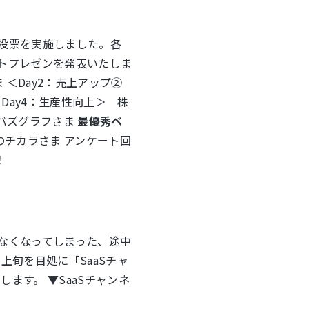
投票を実施しました。各
トプレゼンを発表いたしま
 ＜Day2：売上アップ②
＜Day4：生産性向上＞ 株
社バズグラフさま
最優秀ベ
チカラさま アンケート回
！
なくなってしまった、途中
旬を目処に「SaaSチャ
ます。 ▼SaaSチャンネ