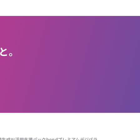
と。
問
生成AI活用支援パック
bondプレミアム
デジパラ