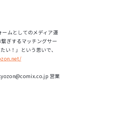
フォームとしてのメディア運
お繋ぎするマッチングサー
りたい！」という思いで、
ozon.net/
@comix.co.jp 営業