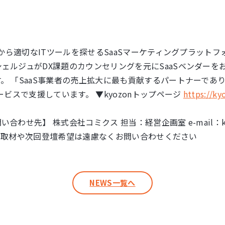
題から適切なITツールを探せるSaaSマーケティングプラット
ェルジュがDX課題のカウンセリングを元にSaaSベンダーを
。 「SaaS事業者の売上拡大に最も貢献するパートナーであ
ービスで支援しています。 ▼kyozonトップページ
https://ky
せ先】 株式会社コミクス 担当：経営企画室 e-mail：kyozon
0 ※取材や次回登壇希望は遠慮なくお問い合わせください
NEWS一覧へ