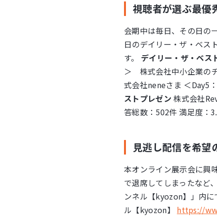
視聴者が選ぶ最優
会期中は毎日、その日の
日のデイリー・ザ・ベス
す。
デイリー・ザ・ベス
＞ 株式会社中小企業のチカ
式会社neneさま ＜D
ストプレゼン
株式会社Re
答総数：502件 満足度：
見逃し配信を希望
本オンライン展示会に興
で退席してしまったなど、
ンネル【kyozon】」
ル【kyozon】
https://w