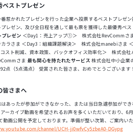
秀ベストプレゼン
一番惹かれたプレゼンを行った企業へ投票するベストプレゼン
トプレゼン、及び全日程を通して最も票を獲得した最優秀ベス
トプレゼン
＜Day1：売上アップ①＞ 株式会社RevCommさま
ラさま ＜Day3：組織課題解決＞ 株式会社manebiさま 
ay5：コスト削減、資本政策、バックオフィス効率化＞ 株式会
vCommさま
最も関心を持たれたサービス
株式会社中小企業の
3.92点（5点満点） 受賞された皆さま、おめでとうございます
の皆さまへ
味はあったが参加ができなかった、または当日急遽参加ができ
アーカイブ動画を希望されるお声を多くいただいており、6月上
内にて動画公開を予定しております。準備が整い次第、ご案内いたし
ww.youtube.com/channel/UCH-ji0wfvCy5zbeA0-DGypg