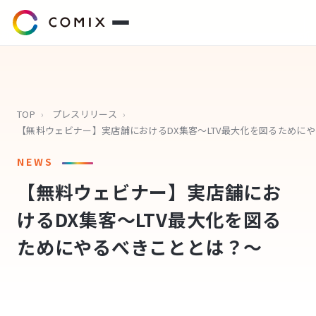
サービス
プレスリリース
TOP
›
プレスリリース
›
【無料
会社概要
NEWS
【無料ウェビナー】実店舗にお
代表挨拶
けるDX集客～LTV最大化を図る
役員紹介
ためにやるべきこととは？～
企業理念
コミクスアカデミー