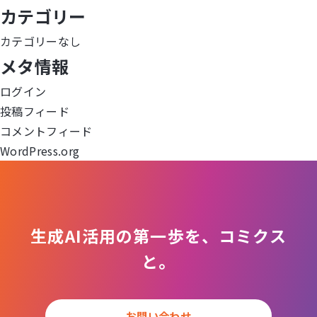
ビ
カテゴリー
ゲ
カテゴリーなし
メタ情報
ー
ログイン
シ
投稿フィード
ョ
コメントフィード
WordPress.org
ン
生成AI活用の第一歩を、コミクス
と。
お問い合わせ