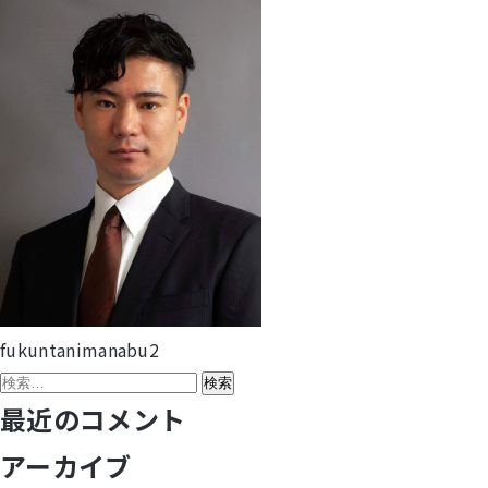
fukuntanimanabu2
投
検
稿
索:
最近のコメント
ナ
アーカイブ