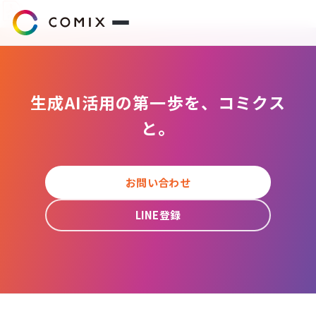
サービス
生成AI活用の第一歩を、コミクス
プレスリリース
と。
会社概要
お問い合わせ
代表挨拶
LINE登録
役員紹介
企業理念
コミクスアカデミー