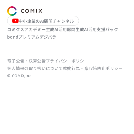
LINE登録
中小企業のAI顧問チャンネル
お問い合わせ
コミクスアカデミー
生成AI活用顧問
生成AI活用支援パック
bondプレミアム
デジパラ
電子公告・決算公告
プライバシーポリシー
個人情報の取り扱いについて
腐敗行為・贈収賄防止ポリシー
© COMIX,inc.