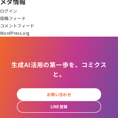
メタ情報
ー
ログイン
シ
投稿フィード
ョ
コメントフィード
WordPress.org
ン
生成AI活用の第一歩を、コミクス
と。
お問い合わせ
LINE登録