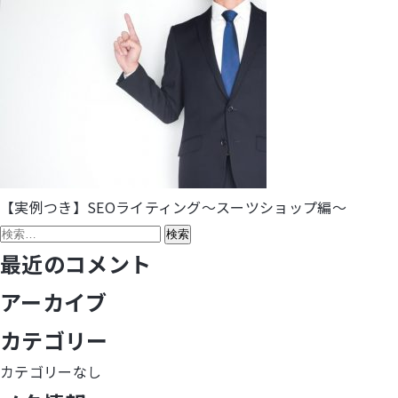
【実例つき】SEOライティング～スーツショップ編～
投
検
稿
索:
最近のコメント
ナ
アーカイブ
ビ
カテゴリー
ゲ
カテゴリーなし