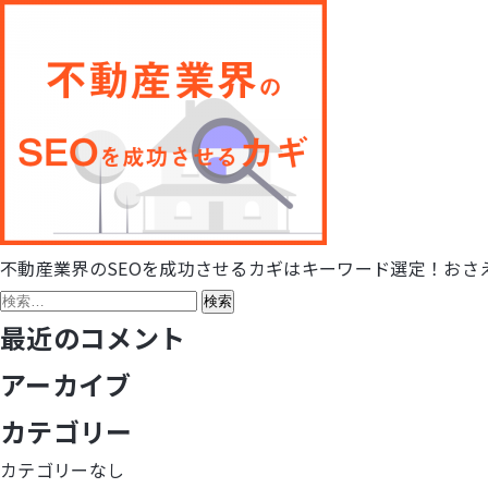
不動産業界のSEOを成功させるカギはキーワード選定！おさ
投
検
稿
索:
最近のコメント
ナ
アーカイブ
ビ
カテゴリー
ゲ
カテゴリーなし