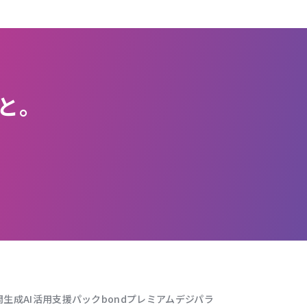
と。
問
生成AI活用支援パック
bondプレミアム
デジパラ