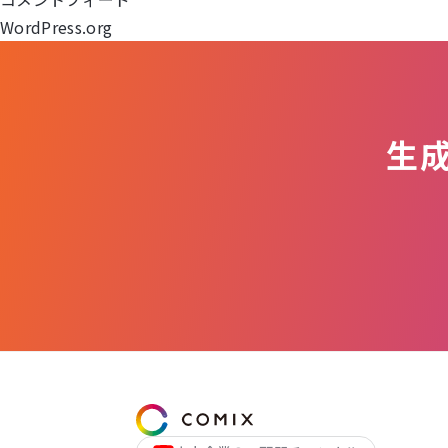
WordPress.org
ン
生