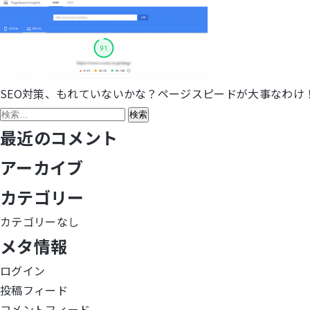
SEO対策、もれていないかな？ページスピードが大事なわけ
投
検
稿
索:
最近のコメント
ナ
アーカイブ
ビ
カテゴリー
ゲ
カテゴリーなし
メタ情報
ー
ログイン
シ
投稿フィード
ョ
コメントフィード