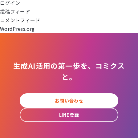
ログイン
シ
投稿フィード
ョ
コメントフィード
WordPress.org
ン
生成AI活用の第一歩を、コミクス
と。
お問い合わせ
LINE登録