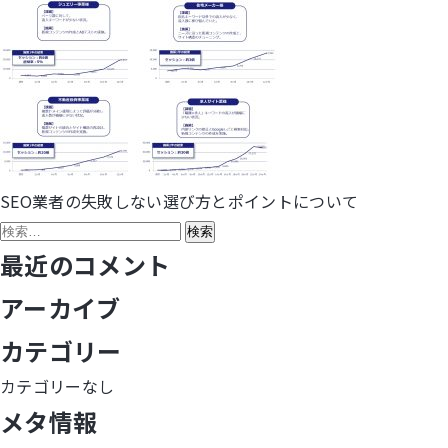
SEO業者の失敗しない選び方とポイントについて
投
検
稿
索:
最近のコメント
ナ
アーカイブ
ビ
カテゴリー
ゲ
カテゴリーなし
メタ情報
ー