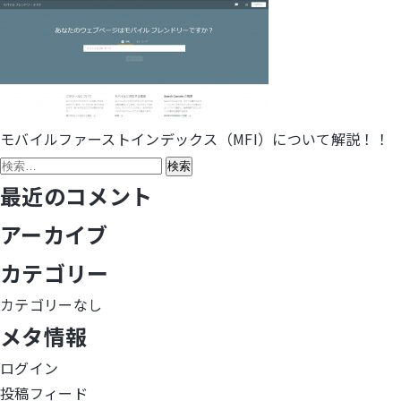
モバイルファーストインデックス（MFI）について解説！！
投
検
稿
索:
最近のコメント
ナ
アーカイブ
ビ
カテゴリー
ゲ
カテゴリーなし
メタ情報
ー
ログイン
シ
投稿フィード