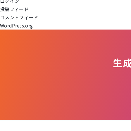
ログイン
シ
投稿フィード
ョ
コメントフィード
WordPress.org
ン
生