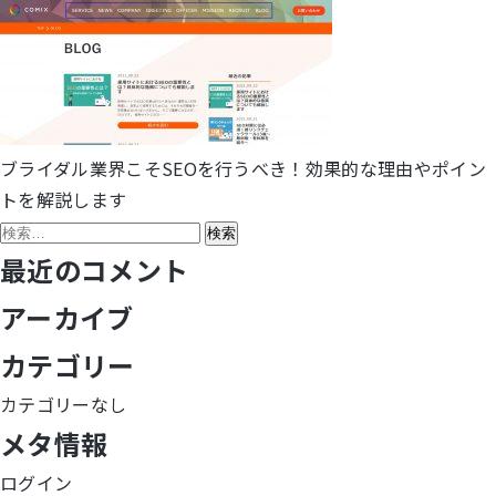
ブライダル業界こそSEOを行うべき！効果的な理由やポイン
投
トを解説します
稿
検
索:
最近のコメント
ナ
アーカイブ
ビ
カテゴリー
ゲ
カテゴリーなし
ー
メタ情報
シ
ログイン