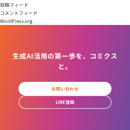
ョ
投稿フィード
コメントフィード
ン
WordPress.org
生成AI活用の第一歩を、コミクス
と。
お問い合わせ
LINE登録