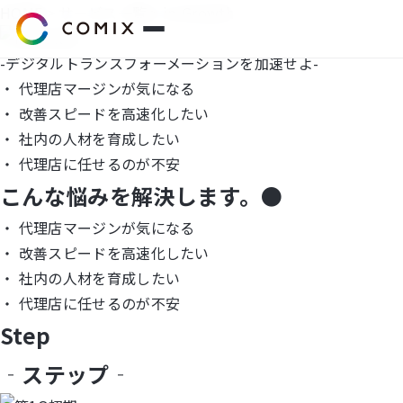
HOME
>
サービス一覧
> in-Growth
-デジタルトランスフォーメーションを加速せよ-
・ 代理店マージン
が気になる
サービス
・ 改善スピードを高速化したい
・ 社内の人材を
育成したい
プレスリリース
・ 代理店に任せるのが不安
こんな悩みを解決します。
会社概要
●
・ 代理店マージン
が気になる
代表挨拶
・ 改善スピードを高速化したい
・ 社内の人材を
育成したい
役員紹介
・ 代理店に任せるのが不安
Step
企業理念
‐ステップ‐
コミクスアカデミー