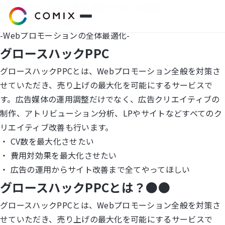
HOME
>
サービス一覧
> グロースハックPPC
-Webプロモーションの全体最適化-
グロースハックPPC
サービス
グロースハックPPCとは、
Webプロモーション全般を対策さ
プレスリリース
せていただき、売り上げの最大化を可能にするサービスで
す。広告媒体の運用調整だけでなく、広告クリエイティブの
会社概要
制作、アトリビューション分析、LPやサイトなどすべてのク
リエイティブ改善も行います。
代表挨拶
・ CV数を最大化させたい
・ 費用対効果を最大化させたい
役員紹介
・ 広告の運用からサイト改善まで全てやってほしい
グロースハックPPCとは？
●
●
企業理念
グロースハックPPCとは、
Webプロモーション全般を対策さ
コミクスアカデミー
せていただき、売り上げの最大化を可能にするサービスで