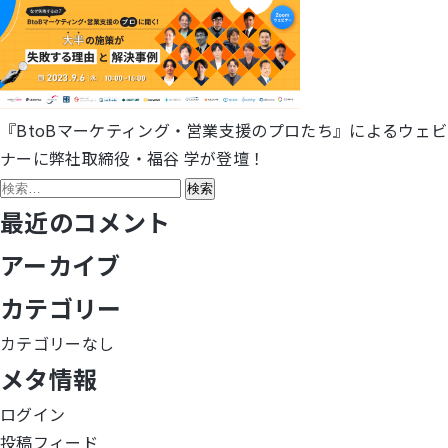
『BtoBマーケティング・営業支援のプロたち』によるウェビ
投
ナーに弊社取締役・福谷 学が登壇！
稿
検
索:
最近のコメント
ナ
アーカイブ
ビ
カテゴリー
ゲ
カテゴリーなし
ー
メタ情報
シ
ログイン
ョ
投稿フィード