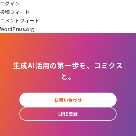
ログイン
ョ
投稿フィード
コメントフィード
ン
WordPress.org
生成AI活用の第一歩を、コミクス
と。
お問い合わせ
LINE登録