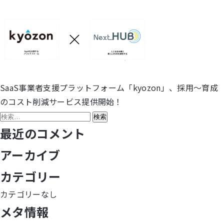
SaaS事業者支援プラットフォーム「kyozon」、採用～育成
投
のコスト削減サービス提供開始！
稿
検
索:
最近のコメント
ナ
アーカイブ
ビ
カテゴリー
ゲ
カテゴリーなし
ー
メタ情報
シ