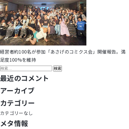
経営者約100名が参加「あさげのコミクス会」開催報告。満
投
足度100%を維持
稿
検
索:
最近のコメント
ナ
アーカイブ
ビ
カテゴリー
ゲ
カテゴリーなし
ー
メタ情報
シ