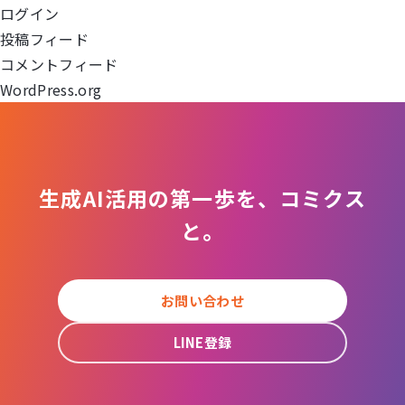
ログイン
ョ
投稿フィード
コメントフィード
ン
WordPress.org
生成AI活用の第一歩を、コミクス
と。
お問い合わせ
LINE登録