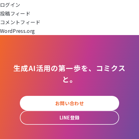
ログイン
ョ
投稿フィード
コメントフィード
ン
WordPress.org
生成AI活用の第一歩を、コミクス
と。
お問い合わせ
LINE登録