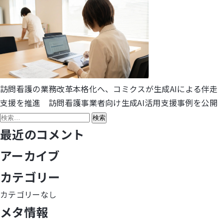
訪問看護の業務改革本格化へ、コミクスが生成AIによる伴走
投
支援を推進 訪問看護事業者向け生成AI活用支援事例を公開
稿
検
索:
最近のコメント
ナ
アーカイブ
ビ
カテゴリー
ゲ
カテゴリーなし
ー
メタ情報
シ