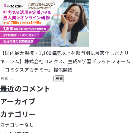
【国内最大規模・1,100講座以上を部門別に最適化したカリ
投
キュラム】株式会社コミクス、生成AI学習プラットフォーム
稿
「コミクスアカデミー」提供開始
検
ナ
索:
最近のコメント
ビ
アーカイブ
ゲ
カテゴリー
ー
カテゴリーなし
シ