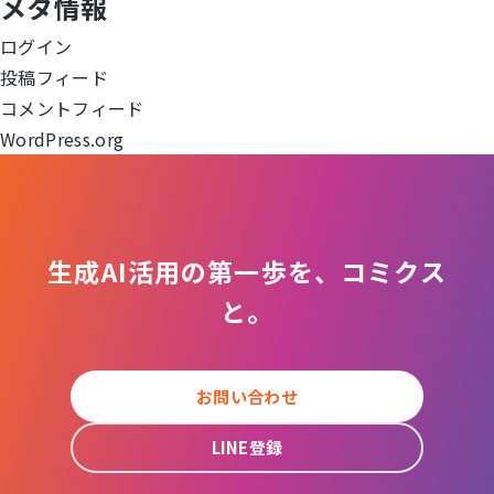
メタ情報
ョ
ログイン
投稿フィード
ン
コメントフィード
WordPress.org
生成AI活用の第一歩を、コミクス
と。
お問い合わせ
LINE登録