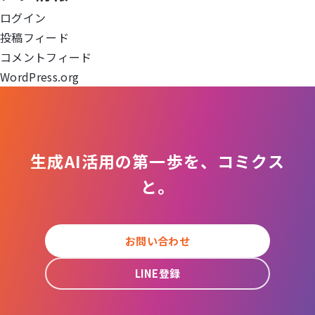
シ
ログイン
ョ
投稿フィード
コメントフィード
ン
WordPress.org
生成AI活用の第一歩を、コミクス
と。
お問い合わせ
LINE登録