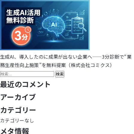
生成AI、導入したのに成果が出ない企業へ——3分診断で“業
投
務生産性向上施策”を無料提案（株式会社コミクス）
稿
検
索:
最近のコメント
ナ
アーカイブ
ビ
カテゴリー
ゲ
カテゴリーなし
ー
メタ情報