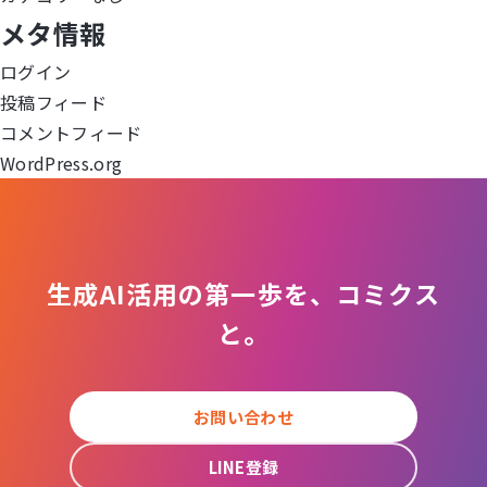
ー
メタ情報
シ
ログイン
ョ
投稿フィード
コメントフィード
ン
WordPress.org
生成AI活用の第一歩を、コミクス
と。
お問い合わせ
LINE登録