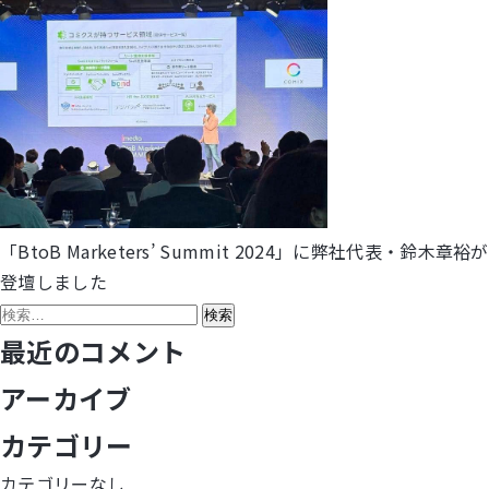
「BtoB Marketers’ Summit 2024」に弊社代表・鈴木章裕が
投
登壇しました
稿
検
索:
最近のコメント
ナ
アーカイブ
ビ
カテゴリー
ゲ
カテゴリーなし