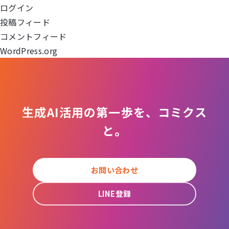
ログイン
ョ
投稿フィード
コメントフィード
ン
WordPress.org
生成AI活用の第一歩を、コミクス
と。
お問い合わせ
LINE登録