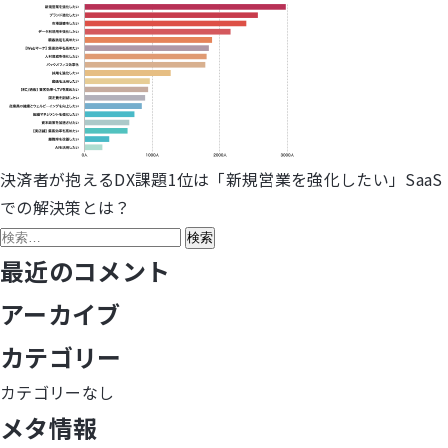
決済者が抱えるDX課題1位は「新規営業を強化したい」SaaS
投
での解決策とは？
稿
検
索:
最近のコメント
ナ
アーカイブ
ビ
カテゴリー
ゲ
カテゴリーなし
ー
メタ情報
シ