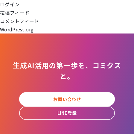
ログイン
ョ
投稿フィード
コメントフィード
ン
WordPress.org
生成AI活用の第一歩を、コミクス
と。
お問い合わせ
LINE登録