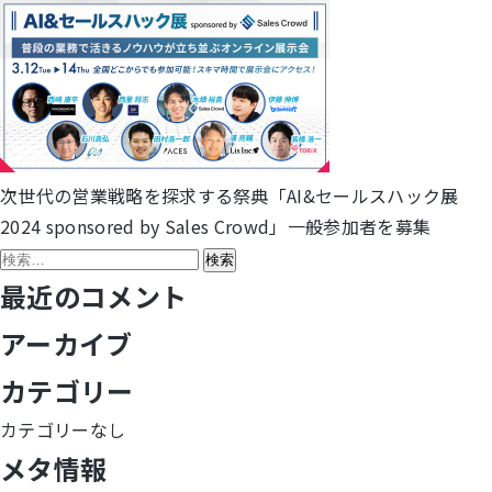
次世代の営業戦略を探求する祭典「AI&セールスハック展
投
2024 sponsored by Sales Crowd」一般参加者を募集
稿
検
索:
最近のコメント
ナ
アーカイブ
ビ
カテゴリー
ゲ
カテゴリーなし
ー
メタ情報
シ