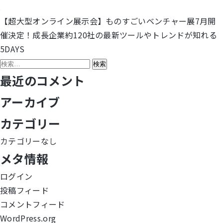
【超大型オンライン展示会】ものすごいベンチャー展7月開
投
催決定！成長企業約120社の最新ツールやトレンドが知れる
稿
5DAYS
検
ナ
索:
最近のコメント
ビ
アーカイブ
ゲ
カテゴリー
ー
カテゴリーなし
シ
メタ情報
ョ
ログイン
投稿フィード
ン
コメントフィード
WordPress.org