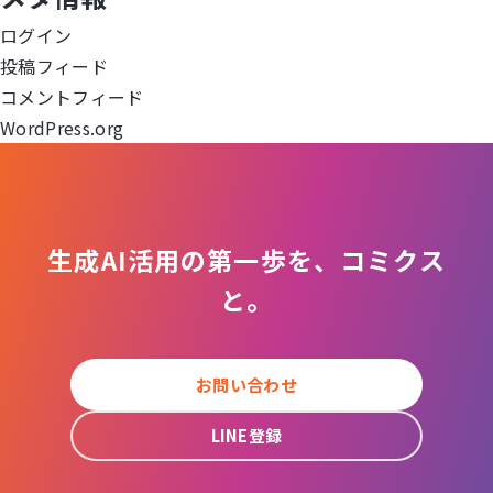
ョ
ログイン
投稿フィード
ン
コメントフィード
WordPress.org
生成AI活用の第一歩を、コミクス
と。
お問い合わせ
LINE登録