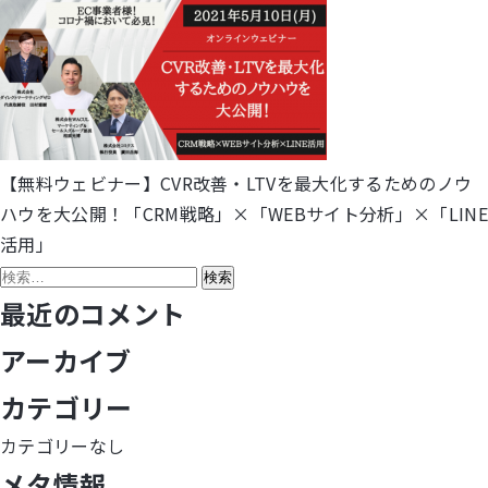
【無料ウェビナー】CVR改善・LTVを最大化するためのノウ
投
ハウを大公開！「CRM戦略」×「WEBサイト分析」×「LINE
稿
活用」
検
ナ
索:
最近のコメント
ビ
アーカイブ
ゲ
カテゴリー
ー
カテゴリーなし
シ
メタ情報