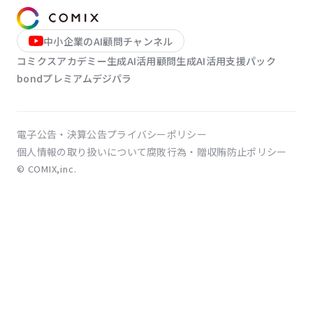
LINE登録
中小企業のAI顧問チャンネル
コミクスアカデミー
生成AI活用顧問
生成AI活用支援パック
お問い合わせ
bondプレミアム
デジパラ
電子公告・決算公告
プライバシーポリシー
個人情報の取り扱いについて
腐敗行為・贈収賄防止ポリシー
© COMIX,inc.