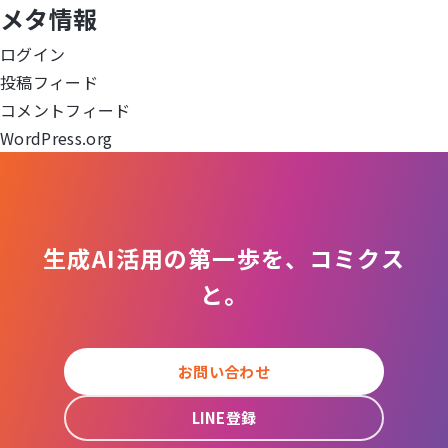
メタ情報
ー
ログイン
シ
投稿フィード
ョ
コメントフィード
WordPress.org
ン
生成AI活用の第一歩を、コミクス
と。
お問い合わせ
LINE登録