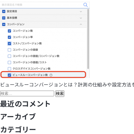
ビュースルーコンバージョンとは？計測の仕組みや設定方法
投
検
稿
索:
最近のコメント
ナ
アーカイブ
ビ
カテゴリー