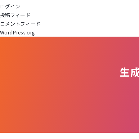
ログイン
シ
投稿フィード
ョ
コメントフィード
WordPress.org
ン
生