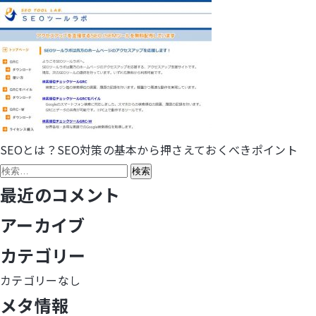
SEOとは？SEO対策の基本から押さえておくべきポイント
投
検
稿
索:
最近のコメント
ナ
アーカイブ
ビ
カテゴリー
ゲ
カテゴリーなし
メタ情報
ー