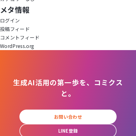
ー
メタ情報
シ
ログイン
ョ
投稿フィード
コメントフィード
ン
WordPress.org
生成AI活用の第一歩を、コミクス
と。
お問い合わせ
LINE登録