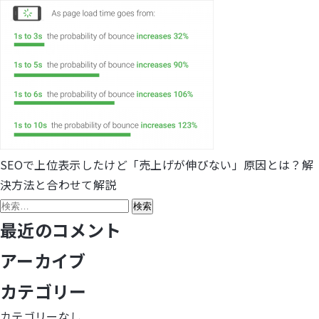
SEOで上位表示したけど「売上げが伸びない」原因とは？解
投
決方法と合わせて解説
稿
検
索:
最近のコメント
ナ
アーカイブ
ビ
カテゴリー
ゲ
カテゴリーなし