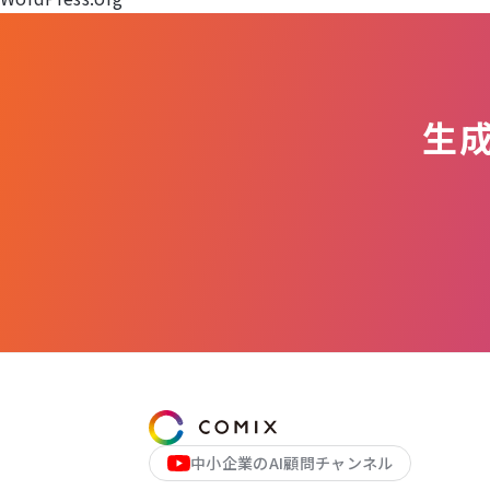
ン
生
中小企業のAI顧問チャンネル