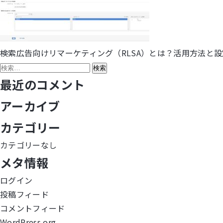
検索広告向けリマーケティング（RLSA）とは？活用方法と
投
検
稿
索:
最近のコメント
ナ
アーカイブ
ビ
カテゴリー
ゲ
カテゴリーなし
メタ情報
ー
ログイン
シ
投稿フィード
ョ
コメントフィード
WordPress.org