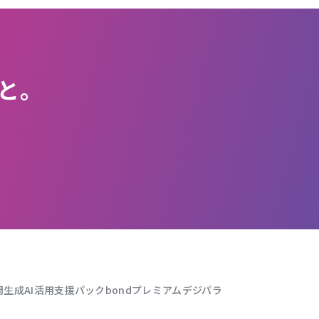
と。
問
生成AI活用支援パック
bondプレミアム
デジパラ