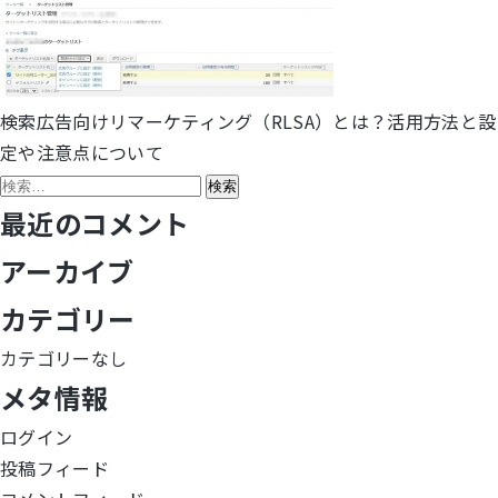
検索広告向けリマーケティング（RLSA）とは？活用方法と設
投
定や注意点について
稿
検
索:
最近のコメント
ナ
アーカイブ
ビ
カテゴリー
ゲ
カテゴリーなし
ー
メタ情報
シ
ログイン
ョ
投稿フィード