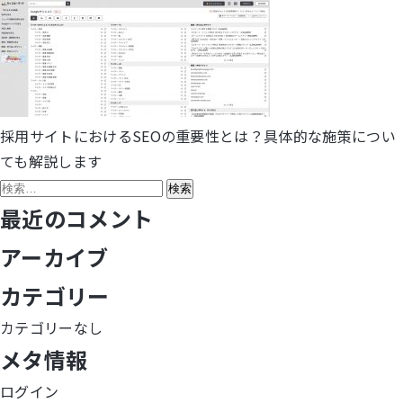
採用サイトにおけるSEOの重要性とは？具体的な施策につい
投
ても解説します
稿
検
索:
最近のコメント
ナ
アーカイブ
ビ
カテゴリー
ゲ
カテゴリーなし
ー
メタ情報
シ
ログイン