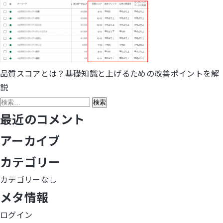
品質スコアとは？基礎知識と上げるための改善ポイントを解
投
説
稿
検
索:
最近のコメント
ナ
アーカイブ
ビ
カテゴリー
ゲ
カテゴリーなし
ー
メタ情報
シ
ログイン