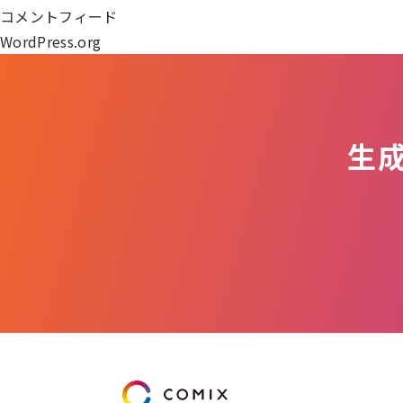
ョ
コメントフィード
WordPress.org
ン
生