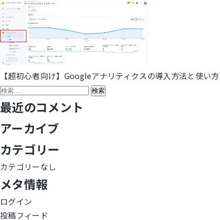
【超初心者向け】Googleアナリティクスの導入方法と使い方
投
検
稿
索:
最近のコメント
ナ
アーカイブ
ビ
カテゴリー
ゲ
カテゴリーなし
メタ情報
ー
ログイン
シ
投稿フィード