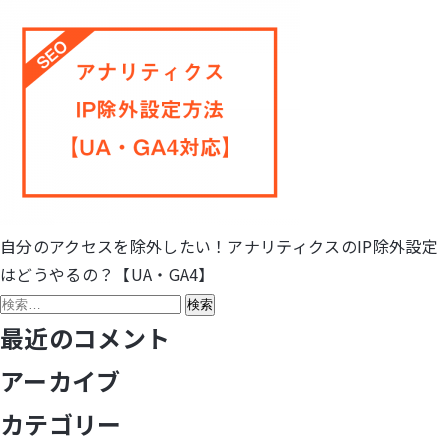
自分のアクセスを除外したい！アナリティクスのIP除外設定
投
はどうやるの？【UA・GA4】
稿
検
索:
最近のコメント
ナ
アーカイブ
ビ
カテゴリー
ゲ