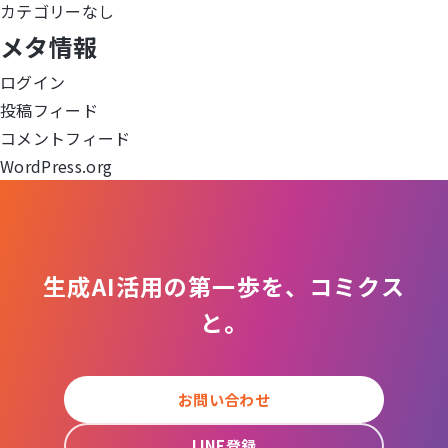
カテゴリーなし
ー
メタ情報
シ
ログイン
ョ
投稿フィード
コメントフィード
ン
WordPress.org
生成AI活用の第一歩を、コミクス
と。
お問い合わせ
LINE登録