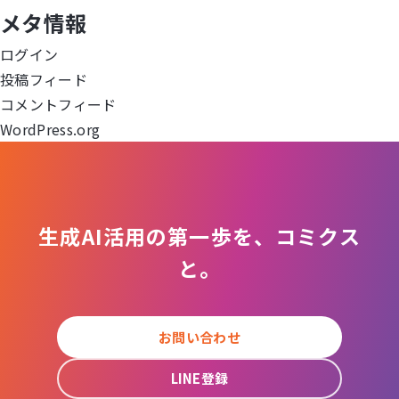
メタ情報
シ
ログイン
ョ
投稿フィード
コメントフィード
ン
WordPress.org
生成AI活用の第一歩を、コミクス
と。
お問い合わせ
LINE登録