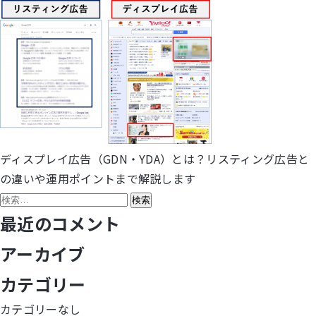
ディスプレイ広告（GDN・YDA）とは？リスティング広告と
投
の違いや運用ポイントまで解説します
稿
検
索:
最近のコメント
ナ
アーカイブ
ビ
カテゴリー
ゲ
カテゴリーなし
ー